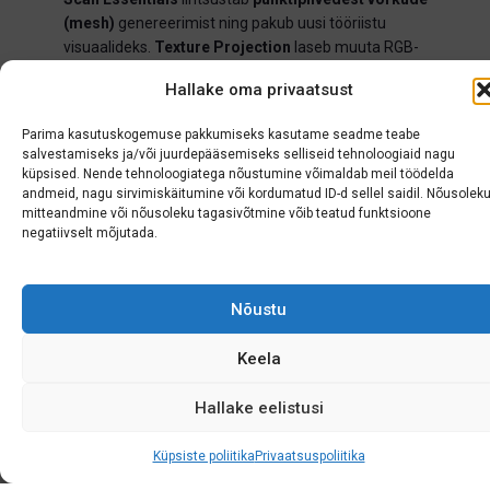
(mesh)
genereerimist ning pakub uusi tööriistu
visuaalideks.
Texture Projection
laseb muuta RGB-
andmed materjaliks, määrata resolutsiooni ja salvestada
Hallake oma privaatsust
tulemuse korduvkasutatavaks
SketchUpi materjaliks
.
Surface Mesh
kiirendab geomeetria eraldamist
Parima kasutuskogemuse pakkumiseks kasutame seadme teabe
punktipilvest.
Add Location
uuenes samuti: impordi
3D-
salvestamiseks ja/või juurdepääsemiseks selliseid tehnoloogiaid nagu
hooned
koos geomeetria ja maastikuga – varasemast
küpsised. Nende tehnoloogiatega nõustumine võimaldab meil töödelda
hõlpsam varjutus- ja asendiuuringuteks.
andmeid, nagu sirvimiskäitumine või kordumatud ID-d sellel saidil. Nõusolek
mitteandmine või nõusoleku tagasivõtmine võib teatud funktsioone
Uued võimalused versiooniti
negatiivselt mõjutada.
SketchUp Pro
– täielik tööriistakast
professionaalidele
Nõustu
Jagamine ja kommenteerimine (Desktop/Web
Keela
Viewer).
Uued joonestusriistad + parem DWG-tugi.
Hallake eelistusi
Tööala täiustused (Windowsis).
SketchUp Studio
– keerukam
Küpsiste poliitika
Privaatsuspoliitika
visualiseerimine ja BIM-vood