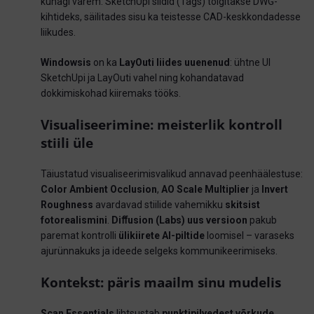
kunagi varem: SketchUpi sildid (Tags) tõlgitakse DWG-
kihtideks, säilitades sisu ka teistesse CAD-keskkondadesse
liikudes.
Windowsis
on ka
LayOuti liides uuenenud
: ühtne UI
SketchUpi ja LayOuti vahel ning kohandatavad
dokkimiskohad kiiremaks tööks.
Visualiseerimine: meisterlik kontroll
stiili üle
Täiustatud visualiseerimisvalikud annavad peenhäälestuse:
Color Ambient Occlusion
,
AO Scale Multiplier
ja
Invert
Roughness
avardavad stiilide vahemikku
skitsist
fotorealismini
.
Diﬀusion (Labs) uus versioon
pakub
paremat kontrolli
ülikiirete AI-piltide
loomisel – varaseks
ajurünnakuks ja ideede selgeks kommunikeerimiseks.
Kontekst: päris maailm sinu mudelis
Scan Essentials
lihtsustab
punktipilvedest võrkude