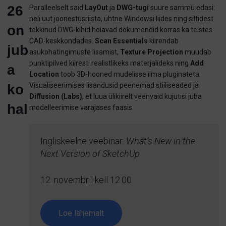
26
Paralleelselt said
LayOut
ja
DWG-tugi
suure sammu edasi:
neli uut joonestusriista, ühtne Windowsi liides ning siltidest
on
tekkinud DWG-kihid hoiavad dokumendid korras ka teistes
CAD-keskkondades.
Scan Essentials
kiirendab
jub
asukohatingimuste lisamist,
Texture Projection
muudab
punktipilved kiiresti realistlikeks materjalideks ning
Add
a
Location
toob 3D-hooned mudelisse ilma pluginateta.
Visualiseerimises lisandusid peenemad stiiliseaded ja
ko
Diﬀusion (Labs)
, et luua ülikiirelt veenvaid kujutisi juba
hal
modelleerimise varajases faasis.
Ingliskeelne veebinar:
What’s New in the
Next Version of SketchUp
12. novembril kell 12.00
Loe lähemalt