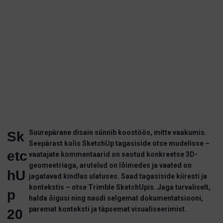
Suurepärane disain sünnib koostöös, mitte vaakumis.
Sk
Seepärast kolis SketchUp tagasiside otse mudelisse –
etc
vaatajate kommentaarid on seotud konkreetse 3D-
geomeetriaga, arutelud on lõimedes ja vaated on
hU
jagatavad kindlas ulatuses.
Saad tagasiside kiiresti ja
kontekstis – otse Trimble SketchUpis. Jaga turvaliselt,
p
halda õigusi ning naudi selgemat dokumentatsiooni,
paremat konteksti ja täpsemat visualiseerimist.
20