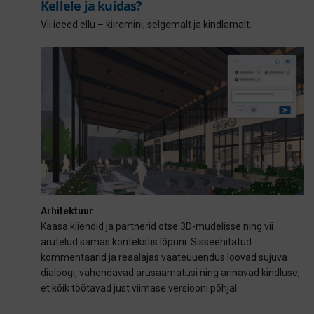
Kellele ja kuidas?
Vii ideed ellu – kiiremini, selgemalt ja kindlamalt.
Arhitektuur
Kaasa kliendid ja partnerid otse 3D-mudelisse ning vii
arutelud samas kontekstis lõpuni. Sisseehitatud
kommentaarid ja reaalajas vaateuuendus loovad sujuva
dialoogi, vähendavad arusaamatusi ning annavad kindluse,
et kõik töötavad just viimase versiooni põhjal.