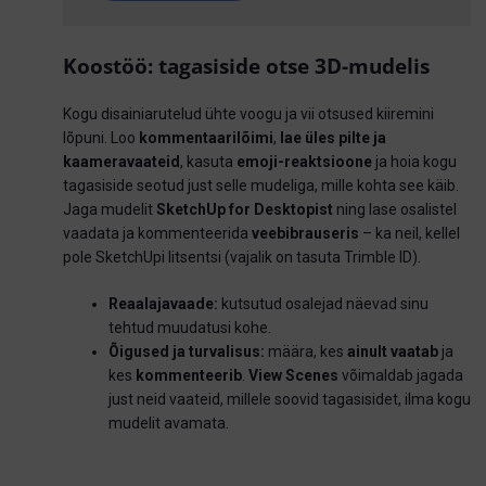
Koostöö: tagasiside otse 3D-mudelis
Kogu disainiarutelud ühte voogu ja vii otsused kiiremini
lõpuni. Loo
kommentaarilõimi
,
lae üles pilte ja
kaameravaateid
, kasuta
emoji-reaktsioone
ja hoia kogu
tagasiside seotud just selle mudeliga, mille kohta see käib.
Jaga mudelit
SketchUp for Desktopist
ning lase osalistel
vaadata ja kommenteerida
veebibrauseris
– ka neil, kellel
pole SketchUpi litsentsi (vajalik on tasuta Trimble ID).
Reaalajavaade:
kutsutud osalejad näevad sinu
tehtud muudatusi kohe.
Õigused ja turvalisus:
määra, kes
ainult vaatab
ja
kes
kommenteerib
.
View Scenes
võimaldab jagada
just neid vaateid, millele soovid tagasisidet, ilma kogu
mudelit avamata.