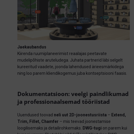
Jaekaubandus
Kiirenda ruumiplaneerimist reaalajas peetavate
mudelipõhiste aruteludega. Juhata partnerid läbi selgelt
kureeritud vaadete, joonda lahendused ärieesmärkidega
ning loo parem kliendikogemus juba kontseptsiooni faasis.
Dokumentatsioon: veelgi paindlikumad
ja professionaalsemad tööriistad
Uuendused toovad
neli uut 2D-joonestusriista
–
Extend,
Trim, Fillet, Chamfer
– mis teevad joonestamise
loogilisemaks ja detailirohkemaks.
DWG-tugi
on parem kui