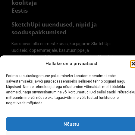
koolitaja
Eestis
SketchUpi uuendused, nipid ja
sooduspakkumised
Kas soovid olla esimeste seas, kui jagame SketchUpi
uudiseid, õppematerjale, kasutusnippe ja
sooduspakkumisi? Sisesta oma e-post ja liitu SketchUpi
Hallake oma privaatsust
Eesti kogukonna infokirjaga.
Parima kasutuskogemuse pakkumiseks kasutame seadme teabe
salvestamiseks ja/või juurdepääsemiseks selliseid tehnoloogiaid nagu
küpsised. Nende tehnoloogiatega nõustumine võimaldab meil töödelda
andmeid, nagu sirvimiskäitumine või kordumatud ID-d sellel saidil. Nõusolek
mitteandmine või nõusoleku tagasivõtmine võib teatud funktsioone
negatiivselt mõjutada.
Jah, tellin uudised
Nõustu