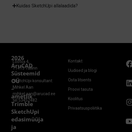
Kuidas SketchUpi allalaadida?
2026
Kontakt
Lõõtsa 4,
AruCAD
11415 Tallinn
Uudised ja blogi
Süsteemid
OÜ
Osta litsents
SketchUpi konsultant:
–
Mihkel Aan
Proovi tasuta
mihkel.aan@arucad.ee
ametlik
Koolitus
tel
53452482
Trimble
Privaatsuspoliitika
SketchUpi
edasimüüja
ja