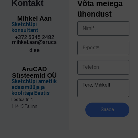
Kontakt
Võta meiega
ühendust
Mihkel Aan
SketchUpi
konsultant
+372 5345 2482
mihkel.aan@aruca
d.ee
AruCAD
Süsteemid OÜ
SketchUpi ametlik
edasimüüja ja
koolitaja Eestis
Lõõtsa tn 4
11415 Tallinn
Saada