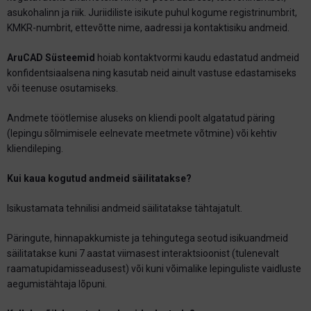
asukohalinn ja riik. Juriidiliste isikute puhul kogume registrinumbrit,
KMKR-numbrit, ettevõtte nime, aadressi ja kontaktisiku andmeid.
AruCAD Süsteemid
hoiab kontaktvormi kaudu edastatud andmeid
konfidentsiaalsena ning kasutab neid ainult vastuse edastamiseks
või teenuse osutamiseks.
Andmete töötlemise aluseks on kliendi poolt algatatud päring
(lepingu sõlmimisele eelnevate meetmete võtmine) või kehtiv
kliendileping.
Kui kaua kogutud andmeid säilitatakse?
Isikustamata tehnilisi andmeid säilitatakse tähtajatult.
Päringute, hinnapakkumiste ja tehingutega seotud isikuandmeid
säilitatakse kuni 7 aastat viimasest interaktsioonist (tulenevalt
raamatupidamisseadusest) või kuni võimalike lepinguliste vaidluste
aegumistähtaja lõpuni.