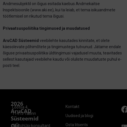
Andmesubjektil on õigus esitada kaebus Andmekaitse
Inspektsioonile (www.aki.ee), kui ta leiab, et tema isikuandmete
töötlemisel on rikutud tema õigusi.
Privaatsuspoliitika tingimused ja muudatused
AruCAD Süsteemid
veebilehte kasutades kinnitate, et olete
käesolevate põhimõtete ja tingimustega tutvunud. Jätame endale
õiguse privaatsuspoliitika üldtingimusi vajadusel muuta, teavitades
sellest kasutajaid veebilehe kaudu või oluliste muudatuste puhul e-
posti teel.
2026
Kontakt
Lõõtsa 4,
AruCAD
11415 Tallinn
Uudised ja blogi
Süsteemid
OÜ
Osta litsents
SketchUpi konsultant: