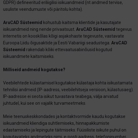
GDPR) defineeritud eriliigilisi isikuandmeid (nt andmed tervise,
usuliste veendumuste või päritolu kohta).
AruCAD Süsteemid
kohustub kaitsma klientide ja kasutajate
isikuandmeid ning nende privaatsust.
AruCAD Süsteemid
tegevus
internetis on kooskõlas kõigi asjakohaste tegevuste, vastavate
Euroopa Liidu õigusaktide ja Eesti Vabariigi seadustega.
AruCAD
Süsteemid
rakendab kõiki ettevaatusabinõusid kogutud
isikuandmete kaitsmiseks.
Milliseid andmeid kogutakse?
Veebilehtede külastamisel kogutakse külastaja kohta isikustamata
tehnilisi andmeid (IP-aadress, veebilehitseja versioon, külastusaeg).
IP-aadresse ei seota isikut tuvastava teabega, välja arvatud
juhtudel, kui see on vajalik turvameetmeks.
Meie teenuskeskkondades ja kontaktvormide kaudu kogutakse
isikuandmeid kliendiga suhtlemiseks, hinnapakkumiste
edastamiseks ja lepingute täitmiseks. Füüsiliste isikute puhul on
kogutavateks andmeteks nimi, e-posti aadress, telefoninumber,