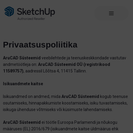
Privaatsuspoliitika
AruCAD Süsteemid
veebilehtede ja teenuskeskkondade vastutav
andmetöötleja on:
AruCAD Süsteemid OÜ (registrikood
11589757)
, aadressil Lõõtsa 4, 11415 Tallinn.
Isikuandmete kaitse
Isikuandmed on andmed, mida
AruCAD Süsteemid
kogub teenuse
osutamiseks, hinnapakkumiste koostamiseks, isiku tuvastamiseks,
isikuga ühenduse võtmiseks või küsimuste lahendamiseks.
AruCAD Süsteemid
ei töötle Euroopa Parlamendi ja nõukogu
määruses (EL) 2016/679 (isikuandmete kaitse üldmäärus ehk