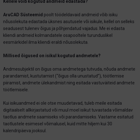
Kellele võib kogutud andmeid edastada?
AruCAD Süsteemid
poolt töödeldavaid andmeid võib isiku
nõusolekuta edastada üksnes asutusele või isikule, kellel on selleks
seadusest tulenev õigus ja põhjendatud vajadus. Me ei edasta
kliendi andmeid kolmandatele osapooltele turunduslikel
eesmärkidel ilma kliendi eraldi nõusolekuta.
Millised õigused on isikul kogutud andmetele?
Andmesubjektil on õigus oma andmetega tutvuda, nõuda andmete
parandamist, kustutamist (“õigus olla unustatud”), töötlemise
piiramist, andmete ülekandmist ning esitada vastuväiteid andmete
töötlemisele.
Kui isikuandmed ei ole otse muudetavad, tuleb meile esitada
digitaalselt allkirjastatud või muul moel isikut tuvastada võimaldav
taotlus andmete saamiseks või parandamiseks. Vastame esitatud
taotlustele esimesel võimalusel, kuid mitte hiljem kui 30
kalendripäeva jooksul.